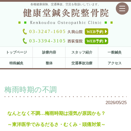
各種健康保険、交通事故、労災を取扱いしています。
toggl
navig
03-3247-1605
WEB予約
久我山院
03-3394-3105
WEB予約
西荻窪院
トップページ
診療内容
スタッフ紹介
一般鍼灸
特殊鍼灸
整体
交通事故治療
アクセス
梅雨時期の不調
2026/05/25
なんとなく不調…梅雨時期は湿気が原因かも？
～東洋医学でみるだるさ・むくみ・頭痛対策～