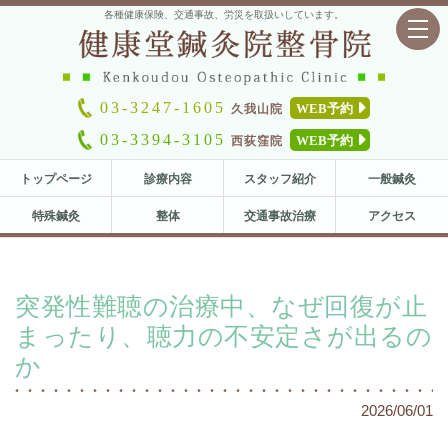
各種健康保険、交通事故、労災を取扱いしています。
toggl
navig
03-3247-1605
WEB予約
久我山院
03-3394-3105
WEB予約
西荻窪院
トップページ
診療内容
スタッフ紹介
一般鍼灸
特殊鍼灸
整体
交通事故治療
アクセス
突発性難聴の治療中、なぜ回復が止
まったり、聴力の不安定さが出るの
か
2026/06/01