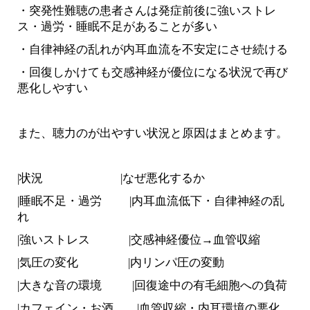
・突発性難聴の患者さんは発症前後に強いストレ
ス・過労・睡眠不足があることが多い
・自律神経の乱れが内耳血流を不安定にさせ続ける
・回復しかけても交感神経が優位になる状況で再び
悪化しやすい
また、聴力のが出やすい状況と原因はまとめます。
|状況
|なぜ悪化するか
|睡眠不足・過労
|内耳血流低下・自律神経の乱
れ
|強いストレス
|交感神経優位→血管収縮
|気圧の変化
|内リンパ圧の変動
|大きな音の環境
|回復途中の有毛細胞への負荷
|カフェイン・お酒 |血管収縮・内耳環境の悪化