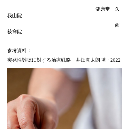
健康堂 久
我山院
西
荻窪院
参考資料：
突発性難聴に対する治療戦略 井畑真太朗 著 · 2022