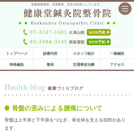
各種健康保険、交通事故、労災を取扱いしています。
toggl
navig
03-3247-1605
WEB予約
久我山院
03-3394-3105
WEB予約
西荻窪院
トップページ
診療内容
スタッフ紹介
一般鍼灸
特殊鍼灸
整体
交通事故治療
アクセス
Health blog
健康づくりブログ
骨盤の歪みによる腰痛について
骨盤は上半身と下半身をつなぎ、体全体を支える役割があり
ます。